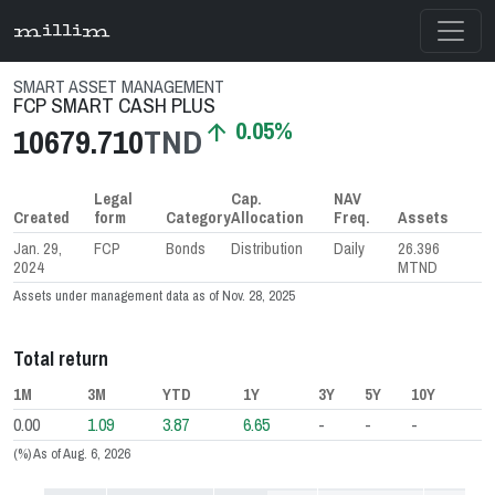
millim
SMART ASSET MANAGEMENT
FCP SMART CASH PLUS
0.05%
arrow_upward
10679.710
TND
Legal
Cap.
NAV
Created
form
Category
Allocation
Freq.
Assets
Jan. 29,
FCP
Bonds
Distribution
Daily
26.396
2024
MTND
Assets under management data as of Nov. 28, 2025
Total return
1M
3M
YTD
1Y
3Y
5Y
10Y
0.00
1.09
3.87
6.65
-
-
-
(%) As of Aug. 6, 2026