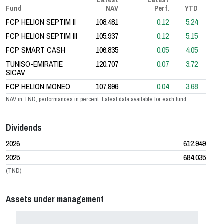
Fund
NAV
Perf.
YTD
FCP HELION SEPTIM II
108.481
0.12
5.24
FCP HELION SEPTIM III
105.937
0.12
5.15
FCP SMART CASH
106.835
0.05
4.05
TUNISO-EMIRATIE
120.707
0.07
3.72
SICAV
FCP HELION MONEO
107.996
0.04
3.68
NAV in TND, performances in percent. Latest data available for each fund.
Dividends
2026
612.949
2025
684.035
(TND)
Assets under management