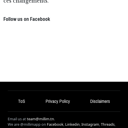
ces changements.
Follow us on Facebook
ToS
Privacy Policy
Disclaimers
Email us at
team@millim.tn
.
We are @millimapp on
Facebook
,
Linkedin
,
Instagram
,
Threads
,