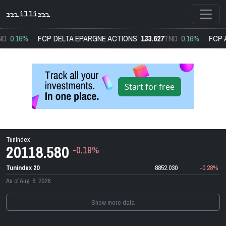
millim
D
0.16%
FCP DELTA EPARGNE ACTIONS
133.627
TND
0.16%
FCP A
Start for free
Tunindex
20118.580
-0.19%
Tunindex 20
8852.030
-0.28%
As of Aug. 6, 2026
Show more data