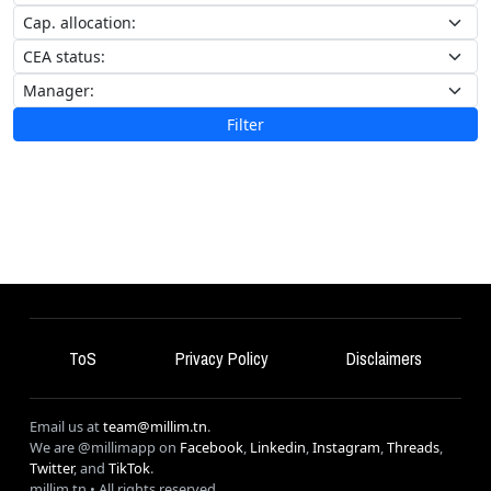
Filter
ToS
Privacy Policy
Disclaimers
Email us at
team@millim.tn
.
We are @millimapp on
Facebook
,
Linkedin
,
Instagram
,
Threads
,
Twitter
, and
TikTok
.
millim
.tn • All rights reserved.