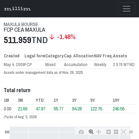
millim
MAXULA BOURSE
FCP CEA MAXULA
-1.46%
arrow_downward
511.959
TND
Created
Legal form
Category
Cap. Allocation
NAV Freq.
Assets
May 4, 2009
FCP
Mixed
Accumulation
Weekly
2.576 MTND
Assets under management data as of Nov. 28, 2025
Total return
1M
3M
YTD
1Y
3Y
5Y
10Y
0.00
21.69
47.97
55.77
94.28
122.76
240.56
(%) As of Aug. 5, 2026
600