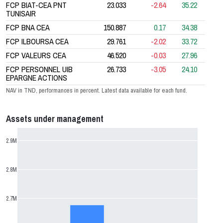
FCP BIAT-CEA PNT
23.033
-2.64
35.22
TUNISAIR
FCP BNA CEA
150.887
0.17
34.38
FCP ILBOURSA CEA
29.761
-2.02
33.72
FCP VALEURS CEA
46.520
-0.03
27.96
FCP PERSONNEL UIB
26.733
-3.05
24.10
EPARGNE ACTIONS
NAV in TND, performances in percent. Latest data available for each fund.
Assets under management
2.9M
2.8M
2.7M