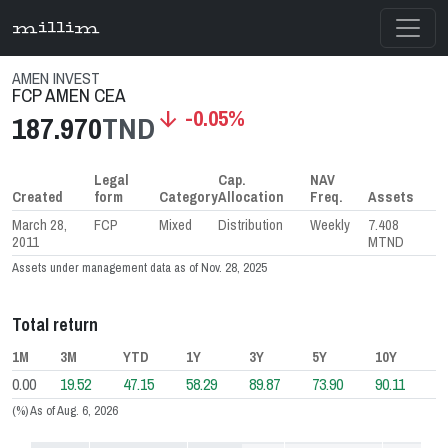
millim
AMEN INVEST
FCP AMEN CEA
-0.05%
arrow_downward
187.970
TND
Legal
Cap.
NAV
Created
form
Category
Allocation
Freq.
Assets
March 28,
FCP
Mixed
Distribution
Weekly
7.408
2011
MTND
Assets under management data as of Nov. 28, 2025
Total return
1M
3M
YTD
1Y
3Y
5Y
10Y
0.00
19.52
47.15
58.29
89.87
73.90
90.11
(%) As of Aug. 6, 2026