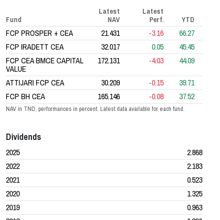
Latest
Latest
Fund
NAV
Perf.
YTD
FCP PROSPER + CEA
21.431
-3.16
66.27
FCP IRADETT CEA
32.017
0.05
45.45
FCP CEA BMCE CAPITAL
172.131
-4.03
44.09
VALUE
ATTIJARI FCP CEA
30.209
-0.15
39.71
FCP BH CEA
165.146
-0.08
37.52
NAV in TND, performances in percent. Latest data available for each fund.
Dividends
2025
2.868
2022
2.183
2021
0.523
2020
1.325
2019
0.963