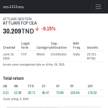
millim
ATTIJARI GESTION
ATTIJARI FCP CEA
-0.15%
arrow_downward
30.209
TND
Legal
Cap.
NAV
Created
form
Category
Allocation
Freq.
Assets
June 30,
FCP
Mixed
Distribution
Daily
29.321
2009
MTND
Assets under management data as of Nov. 28, 2025
Total return
1M
3M
YTD
1Y
3Y
5Y
10Y
0.21
10.38
39.71
45.47
73.89
103.64
176.02
(%) As of Aug. 6, 2026