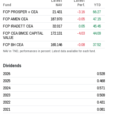
Latest
Latest
Fund
NAV
Perf.
YTD
FCP PROSPER + CEA
21.431
-3.16
66.27
FCP AMEN CEA
187.970
-0.05
47.15
FCP IRADETT CEA
32.017
0.05
45.45
FCP CEA BMCE CAPITAL
172.131
-4.03
44.09
VALUE
FCP BH CEA
165.146
-0.08
37.52
NAV in TND, performances in percent. Latest data available for each fund.
Dividends
2026
0.528
2025
0.468
2024
0.571
2023
0.509
2022
0.431
2021
0.081