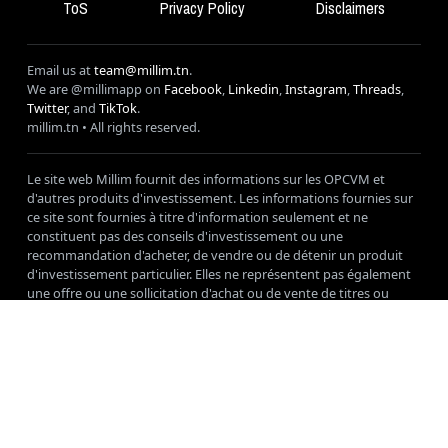
ToS
Privacy Policy
Disclaimers
Email us at
team@millim.tn
.
We are @millimapp on
Facebook
,
Linkedin
,
Instagram
,
Threads
,
Twitter
, and
TikTok
.
millim
.tn • All rights reserved.
Le site web Millim fournit des informations sur les OPCVM et
d'autres produits d'investissement. Les informations fournies sur
ce site sont fournies à titre d'information seulement et ne
constituent pas des conseils d'investissement ou une
recommandation d'acheter, de vendre ou de détenir un produit
d'investissement particulier. Elles ne représentent pas également
une offre ou une sollicitation d'achat ou de vente de titres ou
d'autres instruments financiers. Les investissements comportent
des risques, y compris la perte éventuelle du capital investi. Les
performances passées ne garantissent pas les résultats futurs. Les
investisseurs doivent examiner attentivement les objectifs, les
risques, les frais et les charges d'un OPCVM avant d'investir. Les
investisseurs sont encouragés à consulter leurs conseillers
financiers avant de prendre toute décision d'investissement. Les
informations fournies sur ce site ne sont pas destinées à