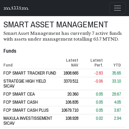
millim
SMART ASSET MANAGEMENT
Smart Asset Management has currently 7 active funds
with assets under management totalling 65.7 MTND.
Funds
Latest
Latest
Fund
NAV
Perf.
YTD
FCP SMART TRACKER FUND
1808.665
-2.83
35.65
STRATÉGIE HIGH YIELD
3370.511
-0.06
33.10
SICAV
FCP SMART CEA
20.360
0.05
29.67
FCP SMART CASH
106.835
0.05
4.05
FCP SMART CASH PLUS
10679.710
0.05
3.87
MAXULA INVESTISSEMENT
108.928
0.02
2.94
SICAV