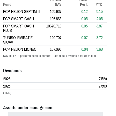
Fund
NAV
Perf.
YTD
FCP HELION SEPTIM III
105.937
0.12
5.15
FCP SMART CASH
106.835
0.05
4.05
FCP SMART CASH
10679.710
0.05
3.87
PLUS
TUNISO-EMIRATIE
120.707
0.07
3.72
SICAV
FCP HELION MONEO
107.996
0.04
3.68
NAV in TND, performances in percent. Latest data available for each fund.
Dividends
2026
7.524
2025
7.559
(TND)
Assets under management