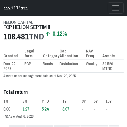
millim
HELION CAPITAL
FCP HELION SEPTIM II
0.12%
arrow_upward
108.481
TND
Legal
Cap.
NAV
Created
form
Category
Allocation
Freq.
Assets
Dec. 22,
FCP
Bonds
Distribution
Weekly
34.520
2023
MTND
Assets under management data as of Nov. 28, 2025
Total return
1M
3M
YTD
1Y
3Y
5Y
10Y
0.00
1.27
5.24
8.97
-
-
-
(%) As of Aug. 6, 2026