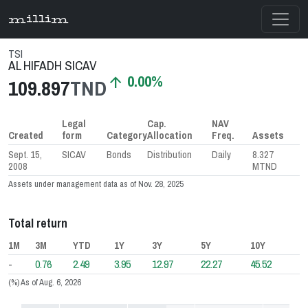
millim
TSI
AL HIFADH SICAV
0.00%
arrow_upward
109.897
TND
Legal
Cap.
NAV
Created
form
Category
Allocation
Freq.
Assets
Sept. 15,
SICAV
Bonds
Distribution
Daily
8.327
2008
MTND
Assets under management data as of Nov. 28, 2025
Total return
1M
3M
YTD
1Y
3Y
5Y
10Y
-
0.76
2.49
3.95
12.97
22.27
45.52
(%) As of Aug. 6, 2026