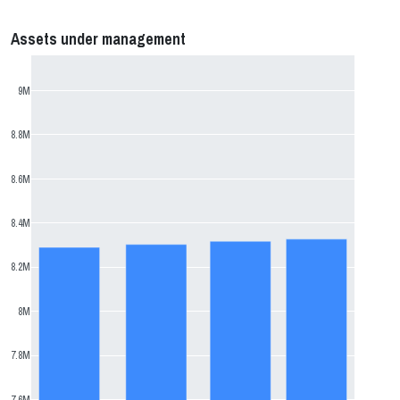
Assets under management
9M
8.8M
8.6M
8.4M
8.2M
8M
7.8M
7.6M