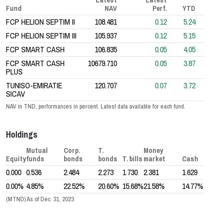
Fund
NAV
Perf.
YTD
FCP HELION SEPTIM II
108.481
0.12
5.24
FCP HELION SEPTIM III
105.937
0.12
5.15
FCP SMART CASH
106.835
0.05
4.05
FCP SMART CASH
10679.710
0.05
3.87
PLUS
TUNISO-EMIRATIE
120.707
0.07
3.72
SICAV
NAV in TND, performances in percent. Latest data available for each fund.
Holdings
Mutual
Corp.
T.
Money
Equity
funds
bonds
bonds
T. bills
market
Cash
0.000
0.536
2.484
2.273
1.730
2.381
1.629
0.00%
4.85%
22.52%
20.60%
15.68%
21.58%
14.77%
(MTND) As of Dec. 31, 2023