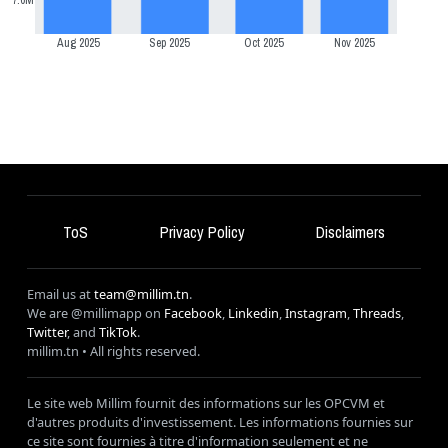
Aug 2025
Sep 2025
Oct 2025
Nov 2025
ToS
Privacy Policy
Disclaimers
Email us at
team@millim.tn
.
We are @millimapp on
Facebook
,
Linkedin
,
Instagram
,
Threads
,
Twitter
, and
TikTok
.
millim
.tn • All rights reserved.
Le site web Millim fournit des informations sur les OPCVM et
d'autres produits d'investissement. Les informations fournies sur
ce site sont fournies à titre d'information seulement et ne