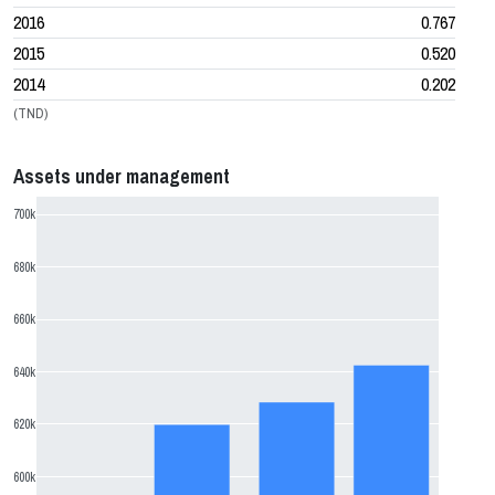
2016
0.767
2015
0.520
2014
0.202
(TND)
Assets under management
700k
680k
660k
640k
620k
600k