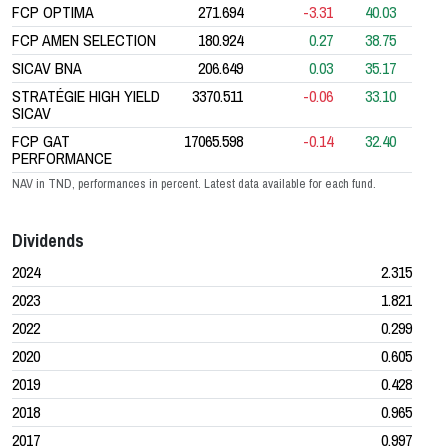
FCP OPTIMA
271.694
-3.31
40.03
FCP AMEN SELECTION
180.924
0.27
38.75
SICAV BNA
206.649
0.03
35.17
STRATÉGIE HIGH YIELD
3370.511
-0.06
33.10
SICAV
FCP GAT
17065.598
-0.14
32.40
PERFORMANCE
NAV in TND, performances in percent. Latest data available for each fund.
Dividends
2024
2.315
2023
1.821
2022
0.299
2020
0.605
2019
0.428
2018
0.965
2017
0.997