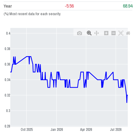
-5.56
68.94
Year
(%) Most recent data for each security.
0.4
0.38
0.36
0.34
0.32
0.3
0.28
Oct 2025
Jan 2026
Apr 2026
Jul 2026