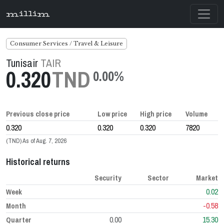
millim
Consumer Services / Travel & Leisure
Tunisair
TAIR
0.320
TND
0.00%
Previous close price
Low price
High price
Volume
0.320
0.320
0.320
7820
(TND) As of Aug. 7, 2026
Historical returns
Security
Sector
Market
0.02
Week
-0.58
Month
0.00
15.30
Quarter