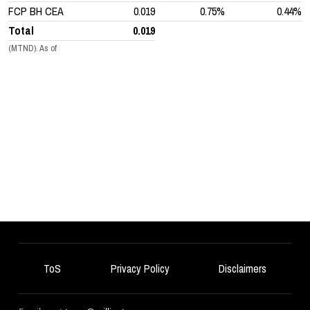
FCP BH CEA
0.019
0.75%
0.44%
Total
0.019
(MTND). As of
ToS
Privacy Policy
Disclaimers