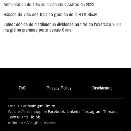
Amélioration de 10% du dividende d’Astree en 2023
Hausse de 78% des frais de gestion de la BTK Sicav
Telnet décide de distribuer un dividende au titre de l'exercice 2023
malgré sa première perte depuis 9 ans
ToS
Privacy Policy
Disclaimers
Email us at
team@millim.tn
.
We are @millimapp on
Facebook
,
Linkedin
,
Instagram
,
Threads
,
Twitter
, and
TikTok
.
millim
.tn • All rights reserved.