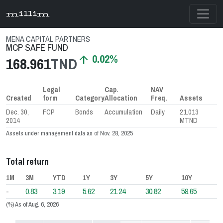
millim
MENA CAPITAL PARTNERS
MCP SAFE FUND
0.02%
arrow_upward
168.961
TND
Legal
Cap.
NAV
Created
form
Category
Allocation
Freq.
Assets
Dec. 30,
FCP
Bonds
Accumulation
Daily
21.013
2014
MTND
Assets under management data as of Nov. 28, 2025
Total return
1M
3M
YTD
1Y
3Y
5Y
10Y
-
0.83
3.19
5.62
21.24
30.82
59.65
(%) As of Aug. 6, 2026