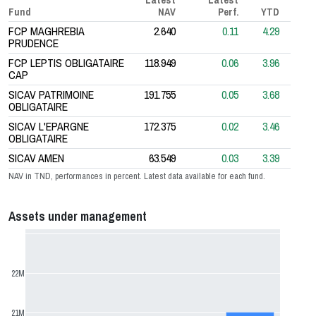
Fund
NAV
Perf.
YTD
FCP MAGHREBIA
2.640
0.11
4.29
PRUDENCE
FCP LEPTIS OBLIGATAIRE
118.949
0.06
3.96
CAP
SICAV PATRIMOINE
191.755
0.05
3.68
OBLIGATAIRE
SICAV L'EPARGNE
172.375
0.02
3.46
OBLIGATAIRE
SICAV AMEN
63.549
0.03
3.39
NAV in TND, performances in percent. Latest data available for each fund.
Assets under management
22M
21M