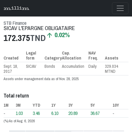
millim
STB Finance
SICAV L'EPARGNE OBLIGATAIRE
0.02%
arrow_upward
172.375
TND
Legal
Cap.
NAV
Created
form
Category
Allocation
Freq.
Assets
Sept. 18,
SICAV
Bonds
Accumulation
Daily
329.034
2017
MTND
Assets under management data as of Nov. 28, 2025
Total return
1M
3M
YTD
1Y
3Y
5Y
10Y
-
1.03
3.46
6.10
20.89
36.67
-
(%) As of Aug. 6, 2026