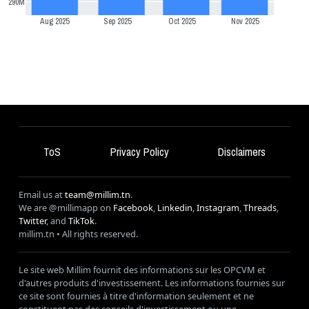
290M
Aug 2025
Sep 2025
Oct 2025
Nov 2025
ToS
Privacy Policy
Disclaimers
Email us at
team@millim.tn
.
We are @millimapp on
Facebook
,
Linkedin
,
Instagram
,
Threads
,
Twitter
, and
TikTok
.
millim
.tn • All rights reserved.
Le site web Millim fournit des informations sur les OPCVM et
d'autres produits d'investissement. Les informations fournies sur
ce site sont fournies à titre d'information seulement et ne