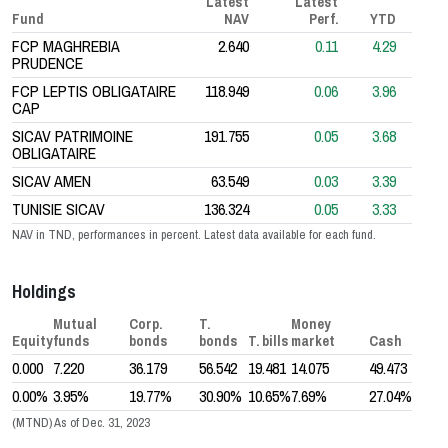
Latest
Latest
Fund
NAV
Perf.
YTD
FCP MAGHREBIA
2.640
0.11
4.29
PRUDENCE
FCP LEPTIS OBLIGATAIRE
118.949
0.06
3.96
CAP
SICAV PATRIMOINE
191.755
0.05
3.68
OBLIGATAIRE
SICAV AMEN
63.549
0.03
3.39
TUNISIE SICAV
136.324
0.05
3.33
NAV in TND, performances in percent. Latest data available for each fund.
Holdings
Mutual
Corp.
T.
Money
Equity
funds
bonds
bonds
T. bills
market
Cash
0.000
7.220
36.179
56.542
19.481
14.075
49.473
0.00%
3.95%
19.77%
30.90%
10.65%
7.69%
27.04%
(MTND) As of Dec. 31, 2023