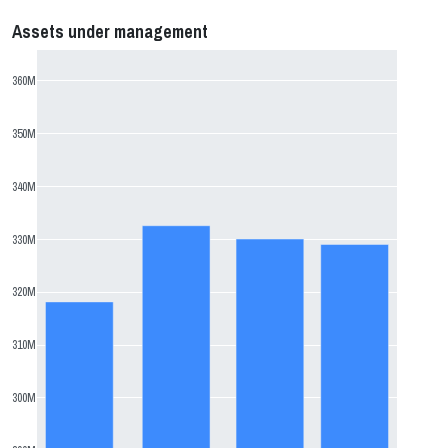
Assets under management
360M
350M
340M
330M
320M
310M
300M