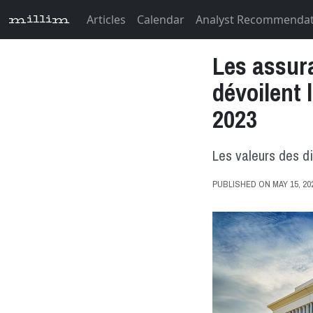
Articles
Calendar
Analyst Recommenda
millim
Les assur
dévoilent 
2023
Les valeurs des d
PUBLISHED ON MAY 15, 2024