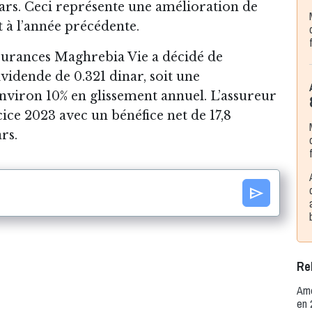
inars. Ceci représente une amélioration de
 à l’année précédente.
surances Maghrebia Vie a décidé de
vidende de 0.321 dinar, soit une
nviron 10% en glissement annuel. L’assureur
cice 2023 avec un bénéfice net de 17,8
rs.
send
Rel
Amé
en 