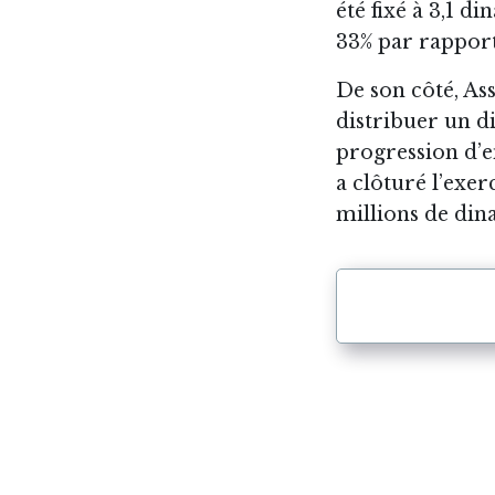
été fixé à 3,1 d
33% par rapport
De son côté, As
distribuer un di
progression d’e
a clôturé l’exer
millions de dina