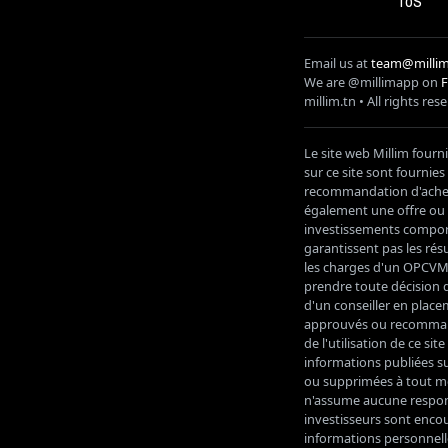
ToS
Email us at
team@millim
We are @millimapp on
millim
.tn • All rights res
Le site web Millim fourn
sur ce site sont fournie
recommandation d'acheter
également une offre ou u
investissements comporte
garantissent pas les résu
les charges d'un OPCVM a
prendre toute décision d
d'un conseiller en place
approuvés ou recommand
de l'utilisation de ce s
informations publiées su
ou supprimées à tout mo
n'assume aucune responsa
investisseurs sont encou
informations personnelle