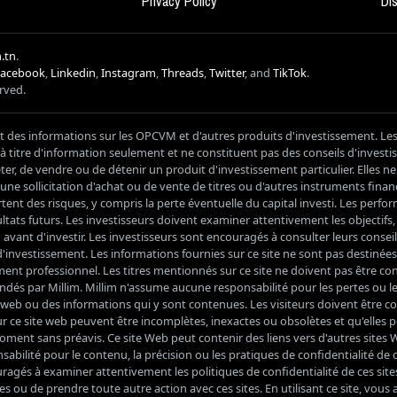
Privacy Policy
Di
.tn
.
Facebook
,
Linkedin
,
Instagram
,
Threads
,
Twitter
, and
TikTok
.
erved.
it des informations sur les OPCVM et d'autres produits d'investissement. Le
s à titre d'information seulement et ne constituent pas des conseils d'inves
, de vendre ou de détenir un produit d'investissement particulier. Elles n
ne sollicitation d'achat ou de vente de titres ou d'autres instruments financ
nt des risques, y compris la perte éventuelle du capital investi. Les perf
ltats futurs. Les investisseurs doivent examiner attentivement les objectifs, le
vant d'investir. Les investisseurs sont encouragés à consulter leurs conseil
'investissement. Les informations fournies sur ce site ne sont pas destinées
ment professionnel. Les titres mentionnés sur ce site ne doivent pas être 
és par Millim. Millim n'assume aucune responsabilité pour les pertes ou 
ite web ou des informations qui y sont contenues. Les visiteurs doivent être c
r ce site web peuvent être incomplètes, inexactes ou obsolètes et qu'elles 
ment sans préavis. Ce site Web peut contenir des liens vers d'autres sites 
bilité pour le contenu, la précision ou les pratiques de confidentialité de c
ragés à examiner attentivement les politiques de confidentialité de ces site
s ou de prendre toute autre action avec ces sites. En utilisant ce site, vous 