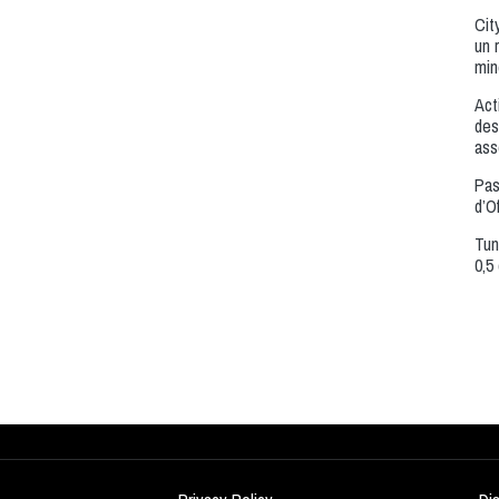
Cit
un 
min
Act
des
ass
Pas
d’O
Tun
0,5