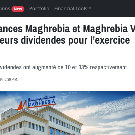
tions
Portfolio
Financial Tools
New
ances Maghrebia et Maghrebia V
leurs dividendes pour l’exercice
ividendes ont augmenté de 10 et 33% respectivement.
, 6:39 P.M.