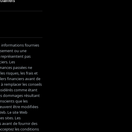
sclaimers
s informations fournies
tissement ou une
e représentent pas
iers. Les
ormances passées ne
s risques, les frais et
lers financiers avant de
 à remplacer les conseils
considérés comme étant
les dommages résultant
onscients que les
peuvent être modifiées
Web. Le site Web
es sites. Les
s avant de fournir des
acceptez les conditions