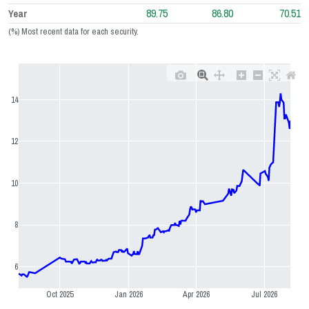
89.75
86.80
70.51
Year
(%) Most recent data for each security.
14
12
10
8
6
Oct 2025
Jan 2026
Apr 2026
Jul 2026