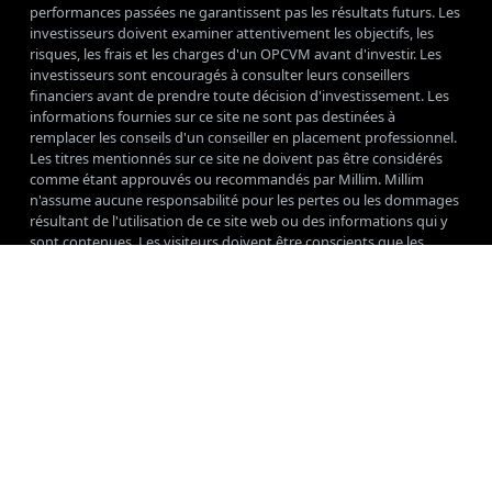
performances passées ne garantissent pas les résultats futurs. Les
investisseurs doivent examiner attentivement les objectifs, les
risques, les frais et les charges d'un OPCVM avant d'investir. Les
investisseurs sont encouragés à consulter leurs conseillers
financiers avant de prendre toute décision d'investissement. Les
informations fournies sur ce site ne sont pas destinées à
remplacer les conseils d'un conseiller en placement professionnel.
Les titres mentionnés sur ce site ne doivent pas être considérés
comme étant approuvés ou recommandés par Millim. Millim
n'assume aucune responsabilité pour les pertes ou les dommages
résultant de l'utilisation de ce site web ou des informations qui y
sont contenues. Les visiteurs doivent être conscients que les
informations publiées sur ce site web peuvent être incomplètes,
inexactes ou obsolètes et qu'elles peuvent être modifiées ou
supprimées à tout moment sans préavis. Ce site Web peut
contenir des liens vers d'autres sites Web. Le site Web n'assume
aucune responsabilité pour le contenu, la précision ou les
pratiques de confidentialité de ces sites. Les investisseurs sont
encouragés à examiner attentivement les politiques de
confidentialité de ces sites avant de fournir des informations
personnelles ou de prendre toute autre action avec ces sites. En
utilisant ce site, vous acceptez les conditions d'utilisation et les
avis de non-responsabilité décrits ci-dessus.