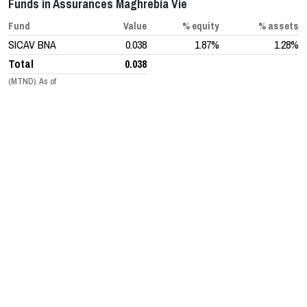
Funds in Assurances Maghrebia Vie
Fund
Value
% equity
% assets
SICAV BNA
0.038
1.87%
1.28%
Total
0.038
(MTND). As of