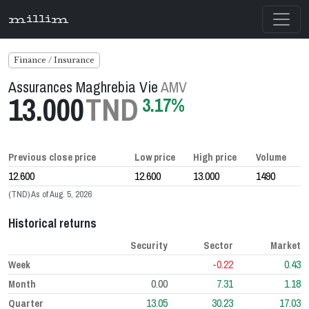
millim
Finance / Insurance
Assurances Maghrebia Vie
AMV
13.000
TND
3.17%
Previous close price
Low price
High price
Volume
12.600
12.600
13.000
1490
(TND) As of Aug. 5, 2026
Historical returns
Security
Sector
Market
-0.22
0.43
Week
0.00
7.31
1.18
Month
13.05
30.23
17.03
Quarter