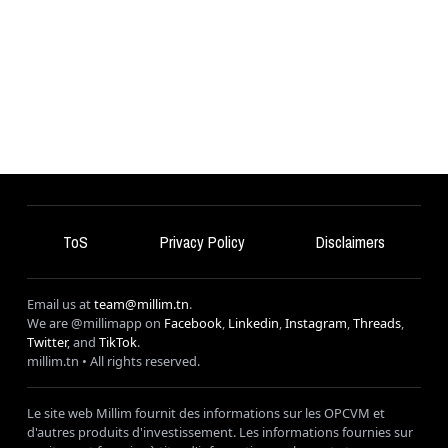
ToS
Privacy Policy
Disclaimers
Email us at
team@millim.tn
.
We are @millimapp on
Facebook
,
Linkedin
,
Instagram
,
Threads
,
Twitter
, and
TikTok
.
millim
.tn • All rights reserved.
Le site web Millim fournit des informations sur les OPCVM et
d'autres produits d'investissement. Les informations fournies sur