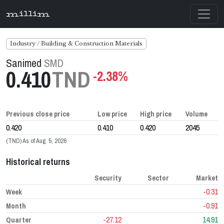
millim
Industry / Building & Construction Materials
Sanimed
SMD
0.410
TND
-2.38%
Previous close price
Low price
High price
Volume
0.420
0.410
0.420
2045
(TND) As of Aug. 5, 2026
Historical returns
Security
Sector
Market
-0.31
Week
-0.91
Month
-27.12
14.91
Quarter