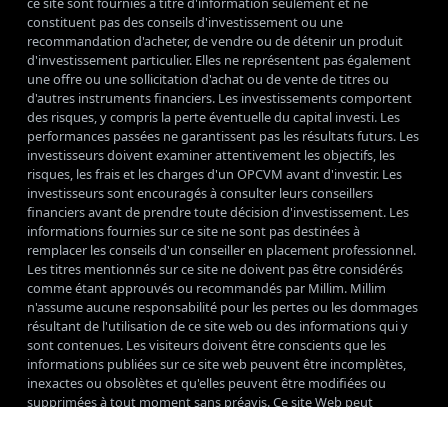
ce site sont fournies à titre d'information seulement et ne
constituent pas des conseils d'investissement ou une
recommandation d'acheter, de vendre ou de détenir un produit
d'investissement particulier. Elles ne représentent pas également
une offre ou une sollicitation d'achat ou de vente de titres ou
d'autres instruments financiers. Les investissements comportent
des risques, y compris la perte éventuelle du capital investi. Les
performances passées ne garantissent pas les résultats futurs. Les
investisseurs doivent examiner attentivement les objectifs, les
risques, les frais et les charges d'un OPCVM avant d'investir. Les
investisseurs sont encouragés à consulter leurs conseillers
financiers avant de prendre toute décision d'investissement. Les
informations fournies sur ce site ne sont pas destinées à
remplacer les conseils d'un conseiller en placement professionnel.
Les titres mentionnés sur ce site ne doivent pas être considérés
comme étant approuvés ou recommandés par Millim. Millim
n'assume aucune responsabilité pour les pertes ou les dommages
résultant de l'utilisation de ce site web ou des informations qui y
sont contenues. Les visiteurs doivent être conscients que les
informations publiées sur ce site web peuvent être incomplètes,
inexactes ou obsolètes et qu'elles peuvent être modifiées ou
supprimées à tout moment sans préavis. Ce site Web peut
contenir des liens vers d'autres sites Web. Le site Web n'assume
aucune responsabilité pour le contenu, la précision ou les