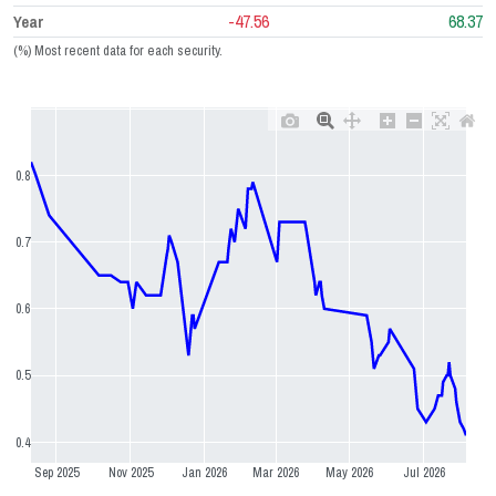
-47.56
68.37
Year
(%) Most recent data for each security.
0.8
0.7
0.6
0.5
0.4
Sep 2025
Nov 2025
Jan 2026
Mar 2026
May 2026
Jul 2026