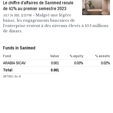
Le chiffre d’affaires de Sanimed recule
de 41% au premier semestre 2023
Malgré une légère
JULY 24, 2023, 12:22 P.M.
baisse, les engagements bancaires de
l’entreprise restent à des niveaux élevés à 105 millions
de dinars.
Funds in Sanimed
Fund
Value
% equity
% assets
ARABIA SICAV
0.001
0.03%
0.02%
Total
0.001
(MTND). As of