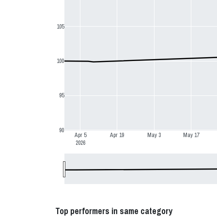
105
100
95
90
Apr 5
Apr 19
May 3
May 17
2026
Top performers in same category