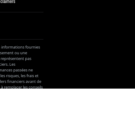
sclaimers
s informations fournies
tissement ou une
e représentent pas
iers. Les
ormances passées ne
s risques, les frais et
lers financiers avant de
 à remplacer les conseils
considérés comme étant
les dommages résultant
onscients que les
peuvent être modifiées
Web. Le site Web
es sites. Les
s avant de fournir des
acceptez les conditions