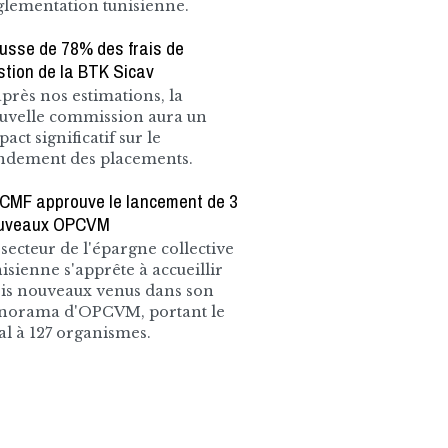
glementation tunisienne.
usse de 78% des frais de
stion de la BTK Sicav
après nos estimations, la
uvelle commission aura un
act significatif sur le
ndement des placements.
 CMF approuve le lancement de 3
uveaux OPCVM
 secteur de l'épargne collective
nisienne s'apprête à accueillir
ois nouveaux venus dans son
norama d'OPCVM, portant le
tal à 127 organismes.