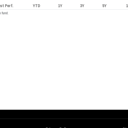
st Perf.
YTD
1Y
3Y
5Y
h fund.