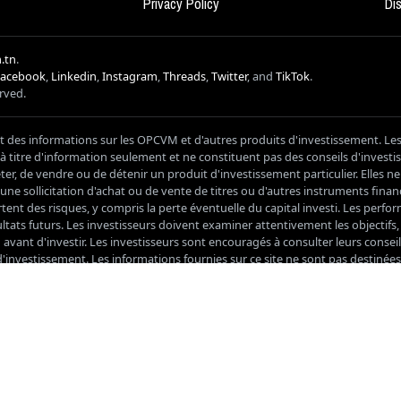
Privacy Policy
Di
.tn
.
Facebook
,
Linkedin
,
Instagram
,
Threads
,
Twitter
, and
TikTok
.
erved.
it des informations sur les OPCVM et d'autres produits d'investissement. Le
s à titre d'information seulement et ne constituent pas des conseils d'inves
, de vendre ou de détenir un produit d'investissement particulier. Elles n
ne sollicitation d'achat ou de vente de titres ou d'autres instruments financ
nt des risques, y compris la perte éventuelle du capital investi. Les perf
ltats futurs. Les investisseurs doivent examiner attentivement les objectifs, le
vant d'investir. Les investisseurs sont encouragés à consulter leurs conseil
'investissement. Les informations fournies sur ce site ne sont pas destinées
ment professionnel. Les titres mentionnés sur ce site ne doivent pas être 
és par Millim. Millim n'assume aucune responsabilité pour les pertes ou 
ite web ou des informations qui y sont contenues. Les visiteurs doivent être c
r ce site web peuvent être incomplètes, inexactes ou obsolètes et qu'elles 
ment sans préavis. Ce site Web peut contenir des liens vers d'autres sites 
bilité pour le contenu, la précision ou les pratiques de confidentialité de c
ragés à examiner attentivement les politiques de confidentialité de ces site
s ou de prendre toute autre action avec ces sites. En utilisant ce site, vous 