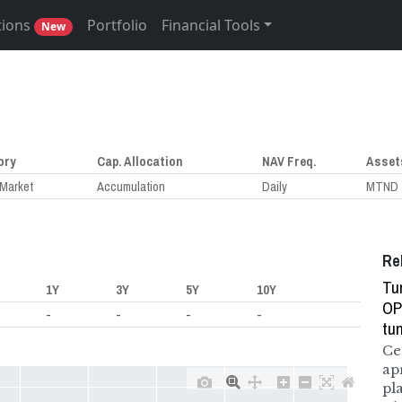
tions
Portfolio
Financial Tools
New
ory
Cap. Allocation
NAV Freq.
Asset
Market
Accumulation
Daily
MTND
Re
Tu
1Y
3Y
5Y
10Y
OP
-
-
-
-
tu
Ce
ap
pl