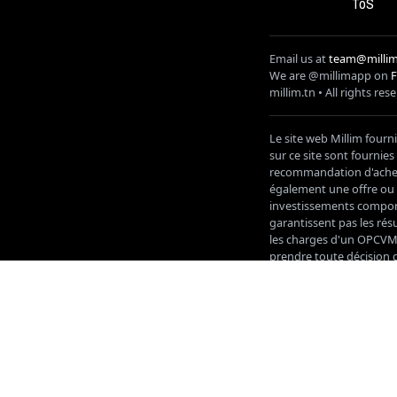
ToS
Email us at
team@millim
We are @millimapp on
millim
.tn • All rights res
Le site web Millim fourn
sur ce site sont fournie
recommandation d'acheter
également une offre ou u
investissements comporte
garantissent pas les résu
les charges d'un OPCVM a
prendre toute décision d
d'un conseiller en place
approuvés ou recommand
de l'utilisation de ce s
informations publiées su
ou supprimées à tout mo
n'assume aucune responsa
investisseurs sont encou
informations personnelle