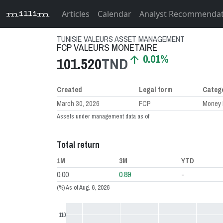
Articles
Calendar
Analyst Recommenda
millim
TUNISIE VALEURS ASSET MANAGEMENT
FCP VALEURS MONETAIRE
0.01%
arrow_upward
101.520
TND
Created
Legal form
Categ
March 30, 2026
FCP
Money 
Assets under management data as of
Total return
1M
3M
YTD
0.00
0.89
-
(%) As of Aug. 6, 2026
110