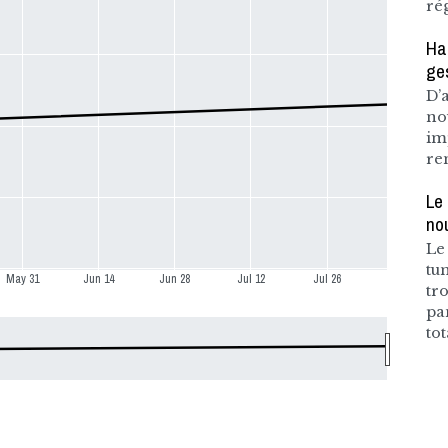
ré
Ha
ge
D’
no
imp
re
Le
no
Le
tu
May 31
Jun 14
Jun 28
Jul 12
Jul 26
tr
pa
to