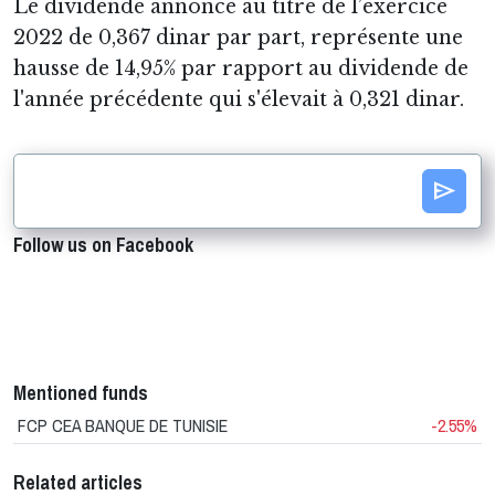
Le dividende annoncé au titre de l’exercice
2022 de 0,367 dinar par part, représente une
hausse de 14,95% par rapport au dividende de
l'année précédente qui s'élevait à 0,321 dinar.
send
Follow us on Facebook
Mentioned funds
FCP CEA BANQUE DE TUNISIE
-2.55%
Related articles