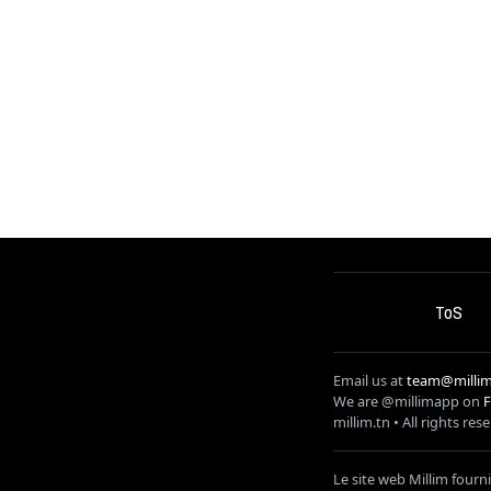
ToS
Email us at
team@millim
We are @millimapp on
millim
.tn • All rights res
Le site web Millim fourn