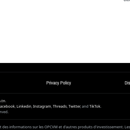
Privacy Policy
Di
.tn
.
Facebook
,
Linkedin
,
Instagram
,
Threads
,
Twitter
, and
TikTok
.
erved.
it des informations sur les OPCVM et d'autres produits d'investissement. Le