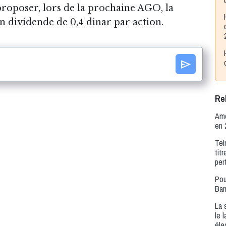
 proposer, lors de la prochaine AGO, la
n dividende de 0,4 dinar par action.
send
Rel
Amé
en 
Tel
tit
per
Pou
Ban
La 
le 
éle