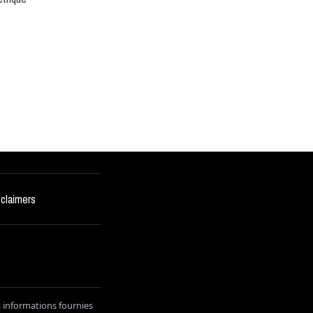
sclaimers
s informations fournies