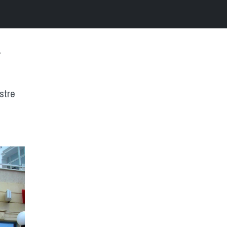
a
stre