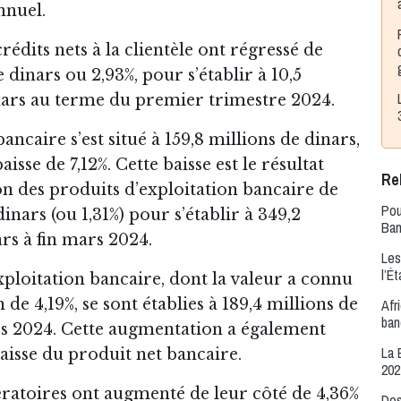
nnuel.
rédits nets à la clientèle ont régressé de
e dinars ou 2,93%, pour s’établir à 10,5
nars au terme du premier trimestre 2024.
ancaire s’est situé à 159,8 millions de dinars,
sse de 7,12%. Cette baisse est le résultat
Rel
n des produits d’exploitation bancaire de
Pou
dinars (ou 1,31%) pour s’établir à 349,2
Ban
rs à fin mars 2024.
Les
l’É
xploitation bancaire, dont la valeur a connu
de 4,19%, se sont établies à 189,4 millions de
Afr
ban
rs 2024. Cette augmentation a également
La 
aisse du produit net bancaire.
202
ratoires ont augmenté de leur côté de 4,36%
Des