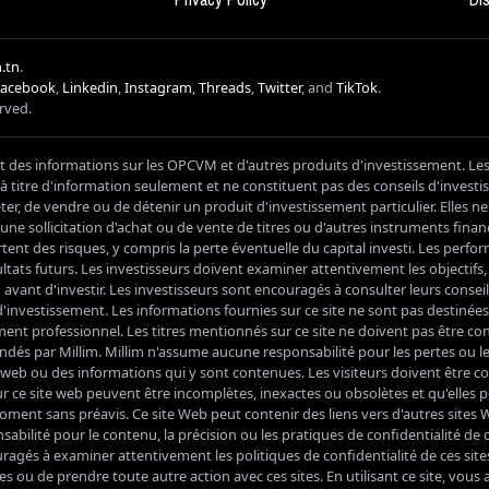
.tn
.
Facebook
,
Linkedin
,
Instagram
,
Threads
,
Twitter
, and
TikTok
.
erved.
it des informations sur les OPCVM et d'autres produits d'investissement. Le
s à titre d'information seulement et ne constituent pas des conseils d'inves
, de vendre ou de détenir un produit d'investissement particulier. Elles n
ne sollicitation d'achat ou de vente de titres ou d'autres instruments financ
nt des risques, y compris la perte éventuelle du capital investi. Les perf
ltats futurs. Les investisseurs doivent examiner attentivement les objectifs, le
vant d'investir. Les investisseurs sont encouragés à consulter leurs conseil
'investissement. Les informations fournies sur ce site ne sont pas destinées
ment professionnel. Les titres mentionnés sur ce site ne doivent pas être 
és par Millim. Millim n'assume aucune responsabilité pour les pertes ou 
ite web ou des informations qui y sont contenues. Les visiteurs doivent être c
r ce site web peuvent être incomplètes, inexactes ou obsolètes et qu'elles 
ment sans préavis. Ce site Web peut contenir des liens vers d'autres sites 
bilité pour le contenu, la précision ou les pratiques de confidentialité de c
ragés à examiner attentivement les politiques de confidentialité de ces site
s ou de prendre toute autre action avec ces sites. En utilisant ce site, vous 