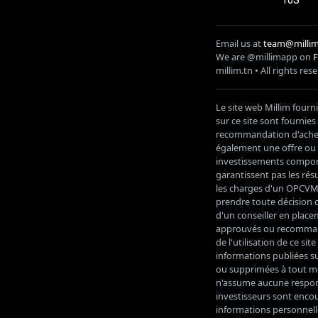
Email us at
team@millim
We are @millimapp on
millim
.tn • All rights res
Le site web Millim fourn
sur ce site sont fournie
recommandation d'acheter
également une offre ou u
investissements comporte
garantissent pas les résu
les charges d'un OPCVM a
prendre toute décision d
d'un conseiller en place
approuvés ou recommand
de l'utilisation de ce s
informations publiées su
ou supprimées à tout mo
n'assume aucune responsa
investisseurs sont encou
informations personnelle