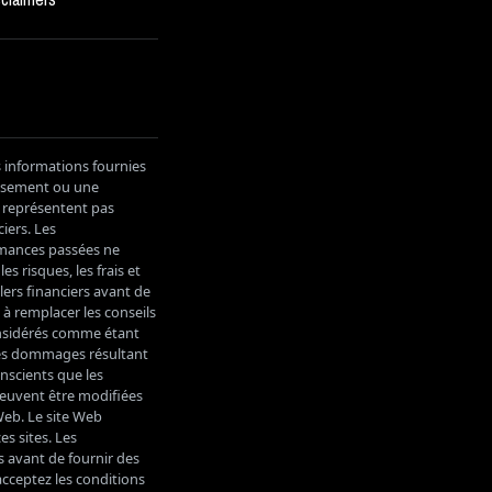
s informations fournies
tissement ou une
e représentent pas
iers. Les
ormances passées ne
s risques, les frais et
lers financiers avant de
 à remplacer les conseils
considérés comme étant
les dommages résultant
onscients que les
peuvent être modifiées
Web. Le site Web
es sites. Les
s avant de fournir des
acceptez les conditions