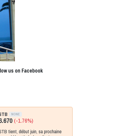
llow us on Facebook
STB
NONE
6.670
(-1.76%)
STB tient, début juin, sa prochaine