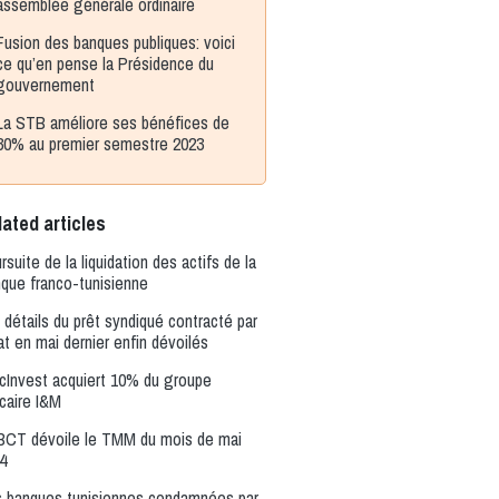
assemblée générale ordinaire
Fusion des banques publiques: voici
ce qu’en pense la Présidence du
gouvernement
La STB améliore ses bénéfices de
30% au premier semestre 2023
ated articles
rsuite de la liquidation des actifs de la
que franco-tunisienne
 détails du prêt syndiqué contracté par
tat en mai dernier enfin dévoilés
icInvest acquiert 10% du groupe
caire I&M
BCT dévoile le TMM du mois de mai
4
 banques tunisiennes condamnées par