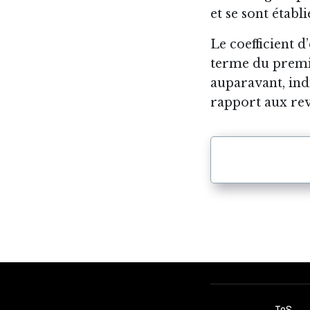
et se sont établi
Le coefficient d’
terme du premi
auparavant, in
rapport aux re
ToS