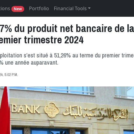
tions
Portfolio
Financial Tools
New
7% du produit net bancaire de l
emier trimestre 2024
xploitation s’est situé à 51,26% au terme du premier trime
2% une année auparavant.
, 5:02 P.M.