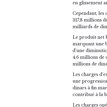
en glissement a
Cependant, les c
317,8 millions d
milliards de di
Le produit net b
marquant une bai
d’une diminutio
4,6 millions de 
millions de dina
Les charges d’e
une progression 
dinars à fin ma
contribué à la b
Les charges opé