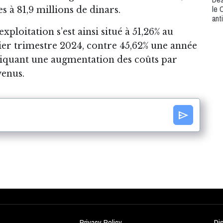
le 
es à 81,9 millions de dinars.
ant
exploitation s’est ainsi situé à 51,26% au
er trimestre 2024, contre 45,62% une année
diquant une augmentation des coûts par
venus.
send
Privacy Policy
Di