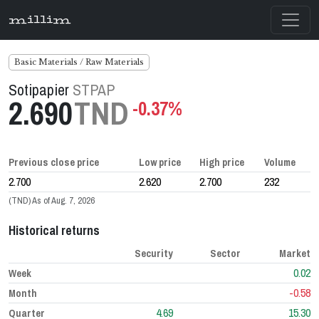
millim
Basic Materials / Raw Materials
Sotipapier
STPAP
2.690
TND
-0.37%
Previous close price
Low price
High price
Volume
2.700
2.620
2.700
232
(TND) As of Aug. 7, 2026
Historical returns
Security
Sector
Market
0.02
Week
-0.58
Month
4.69
15.30
Quarter