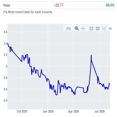
-22.77
68.94
Year
(%) Most recent data for each security.
3.6
3.4
3.2
3
2.8
2.6
2.4
Oct 2025
Jan 2026
Apr 2026
Jul 2026