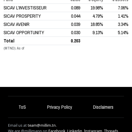
SICAV L’INVESTISSEUR
0.089
19.98%
7.06%
SICAV PROSPERITY
0.044
4.79%
1.41%
SICAV AVENIR
0.039
18.85%
3.34%
SICAV OPPORTUNITY
0.030
9.13%
5.14%
Total
0.203
(MTND). As of
ToS
Privacy Policy
Disclaimers
Email us at
team@millim.tn
.
We are @millimapp on
Facebook
,
Linkedin
,
Instagram
,
Threads
,