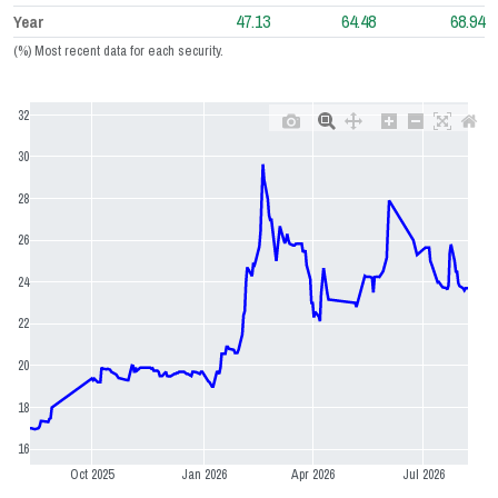
47.13
64.48
68.94
Year
(%) Most recent data for each security.
32
30
28
26
24
22
20
18
16
Oct 2025
Jan 2026
Apr 2026
Jul 2026