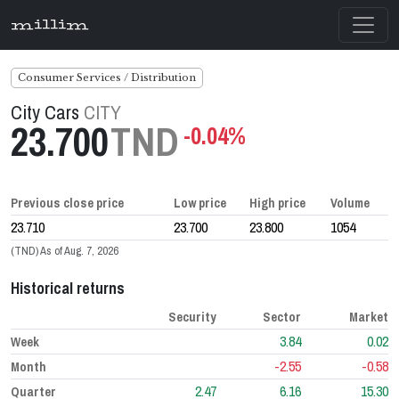
millim
Consumer Services / Distribution
City Cars
CITY
23.700
TND
-0.04%
Previous close price
Low price
High price
Volume
23.710
23.700
23.800
1054
(TND) As of Aug. 7, 2026
Historical returns
Security
Sector
Market
3.84
0.02
Week
-2.55
-0.58
Month
2.47
6.16
15.30
Quarter