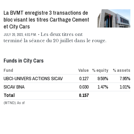
La BVMT enregistre 3 transactions de
bloc visant les titres Carthage Cement
et City Cars
Les deux titres ont
JULY 20, 2023, 4:01 P.M.
terminé la séance du 20 juillet dans le rouge.
Funds in City Cars
Fund
Value
% equity
% assets
UBCI-UNIVERS ACTIONS SICAV
0.127
9.59%
7.95%
SICAV BNA
0.030
1.47%
1.01%
Total
0.157
(MTND). As of