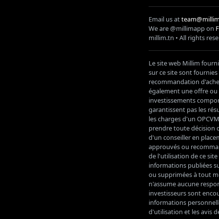
Email us at
team@millim
We are @millimapp on
millim
.tn • All rights res
Le site web Millim fourn
sur ce site sont fournie
recommandation d'acheter
également une offre ou u
investissements comporte
garantissent pas les résu
les charges d'un OPCVM a
prendre toute décision d
d'un conseiller en place
approuvés ou recommand
de l'utilisation de ce s
informations publiées su
ou supprimées à tout mo
n'assume aucune responsa
investisseurs sont encou
informations personnelle
d'utilisation et les avis