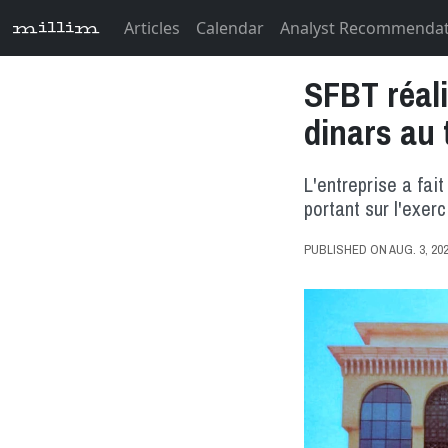
Articles
Calendar
Analyst Recommenda
millim
SFBT réali
dinars au 
L'entreprise a fait
portant sur l'exerc
PUBLISHED ON AUG. 3, 2023