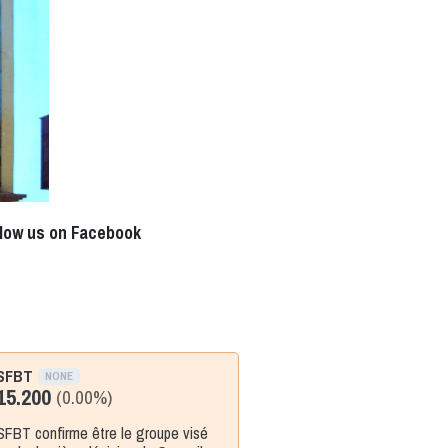
llow us on Facebook
SFBT
NONE
15.200
(0.00%)
SFBT confirme être le groupe visé