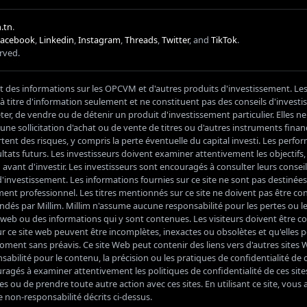
.tn
.
Facebook
,
Linkedin
,
Instagram
,
Threads
,
Twitter
, and
TikTok
.
erved.
it des informations sur les OPCVM et d'autres produits d'investissement. Le
s à titre d'information seulement et ne constituent pas des conseils d'inves
, de vendre ou de détenir un produit d'investissement particulier. Elles n
ne sollicitation d'achat ou de vente de titres ou d'autres instruments financ
nt des risques, y compris la perte éventuelle du capital investi. Les perf
ltats futurs. Les investisseurs doivent examiner attentivement les objectifs, le
vant d'investir. Les investisseurs sont encouragés à consulter leurs conseil
'investissement. Les informations fournies sur ce site ne sont pas destinées
ment professionnel. Les titres mentionnés sur ce site ne doivent pas être 
és par Millim. Millim n'assume aucune responsabilité pour les pertes ou 
ite web ou des informations qui y sont contenues. Les visiteurs doivent être c
r ce site web peuvent être incomplètes, inexactes ou obsolètes et qu'elles 
ment sans préavis. Ce site Web peut contenir des liens vers d'autres sites 
bilité pour le contenu, la précision ou les pratiques de confidentialité de c
ragés à examiner attentivement les politiques de confidentialité de ces site
s ou de prendre toute autre action avec ces sites. En utilisant ce site, vous 
 de non-responsabilité décrits ci-dessus.