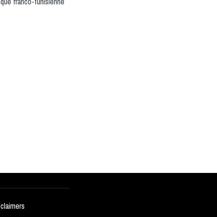
que franco-tunisienne
sclaimers