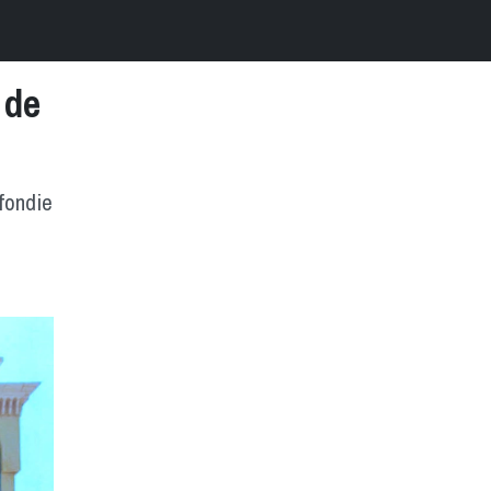
 de
ofondie