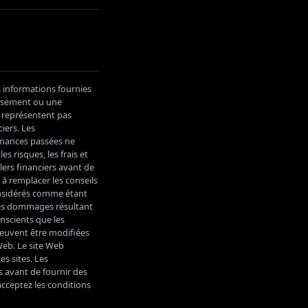
s informations fournies
tissement ou une
e représentent pas
iers. Les
ormances passées ne
s risques, les frais et
lers financiers avant de
 à remplacer les conseils
considérés comme étant
les dommages résultant
onscients que les
peuvent être modifiées
Web. Le site Web
es sites. Les
s avant de fournir des
acceptez les conditions