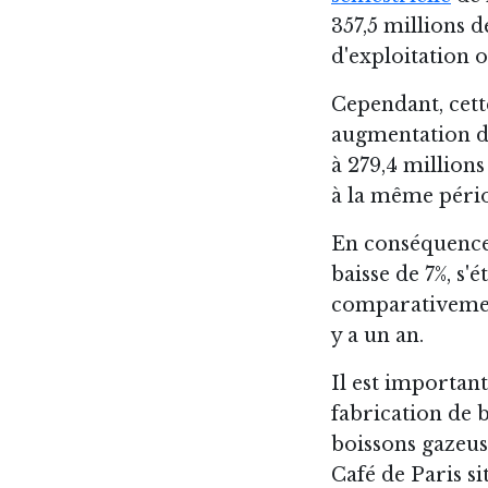
357,5 millions d
d'exploitation o
Cependant, cet
augmentation de
à 279,4 millions
à la même pério
En conséquence,
baisse de 7%, s'é
comparativement
y a un an.
Il est importan
fabrication de b
boissons gazeuse
Café de Paris si