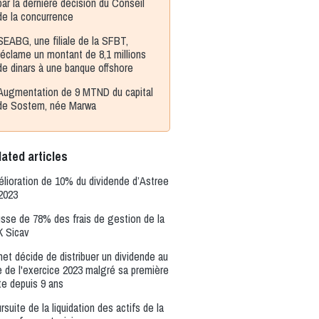
par la dernière décision du Conseil
de la concurrence
SEABG, une filiale de la SFBT,
réclame un montant de 8,1 millions
de dinars à une banque offshore
Augmentation de 9 MTND du capital
de Sostem, née Marwa
ated articles
lioration de 10% du dividende d’Astree
2023
sse de 78% des frais de gestion de la
 Sicav
net décide de distribuer un dividende au
re de l'exercice 2023 malgré sa première
te depuis 9 ans
rsuite de la liquidation des actifs de la