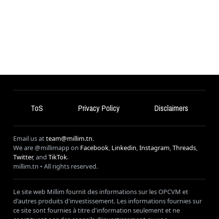
ToS
Privacy Policy
Disclaimers
Email us at
team@millim.tn
.
We are @millimapp on
Facebook
,
Linkedin
,
Instagram
,
Threads
,
Twitter
, and
TikTok
.
millim
.tn • All rights reserved.
Le site web Millim fournit des informations sur les OPCVM et
d'autres produits d'investissement. Les informations fournies sur
ce site sont fournies à titre d'information seulement et ne