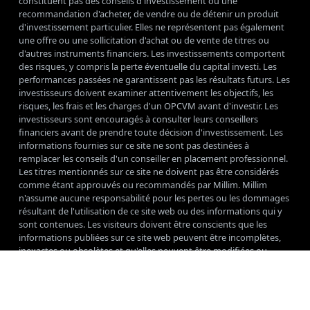
constituent pas des conseils d'investissement ou une
recommandation d'acheter, de vendre ou de détenir un produit
d'investissement particulier. Elles ne représentent pas également
une offre ou une sollicitation d'achat ou de vente de titres ou
d'autres instruments financiers. Les investissements comportent
des risques, y compris la perte éventuelle du capital investi. Les
performances passées ne garantissent pas les résultats futurs. Les
investisseurs doivent examiner attentivement les objectifs, les
risques, les frais et les charges d'un OPCVM avant d'investir. Les
investisseurs sont encouragés à consulter leurs conseillers
financiers avant de prendre toute décision d'investissement. Les
informations fournies sur ce site ne sont pas destinées à
remplacer les conseils d'un conseiller en placement professionnel.
Les titres mentionnés sur ce site ne doivent pas être considérés
comme étant approuvés ou recommandés par Millim. Millim
n'assume aucune responsabilité pour les pertes ou les dommages
résultant de l'utilisation de ce site web ou des informations qui y
sont contenues. Les visiteurs doivent être conscients que les
informations publiées sur ce site web peuvent être incomplètes,
inexactes ou obsolètes et qu'elles peuvent être modifiées ou
supprimées à tout moment sans préavis. Ce site Web peut
contenir des liens vers d'autres sites Web. Le site Web n'assume
aucune responsabilité pour le contenu, la précision ou les
pratiques de confidentialité de ces sites. Les investisseurs sont