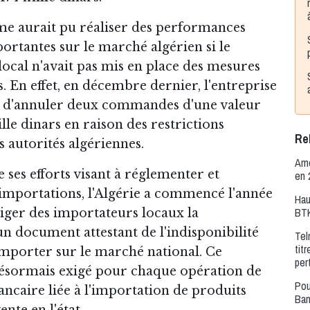
e aurait pu réaliser des performances
ortantes sur le marché algérien si le
cal n'avait pas mis en place des mesures
. En effet, en décembre dernier, l'entreprise
te d'annuler deux commandes d'une valeur
lle dinars en raison des restrictions
Rel
s autorités algériennes.
Amé
 ses efforts visant à réglementer et
en 
s importations, l'Algérie a commencé l'année
Hau
BTK
iger des importateurs locaux la
un document attestant de l'indisponibilité
Tel
tit
importer sur le marché national. Ce
per
ésormais exigé pour chaque opération de
Pou
ancaire liée à l'importation de produits
Ban
ente en l'état.