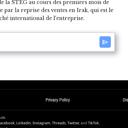
 de la STEG au cours des premiers mois de
e par la reprise des ventes en Irak, qui est le
hé international de l'entreprise.
send
Privacy Policy
Di
.tn
.
Facebook
,
Linkedin
,
Instagram
,
Threads
,
Twitter
, and
TikTok
.