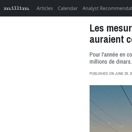
Articles
Calendar
Analyst Recommenda
millim
Les mesur
auraient c
Pour l'année en co
millions de dinars.
PUBLISHED ON JUNE 26, 202