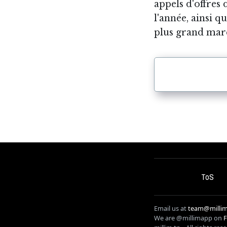
appels d'offres
l'année, ainsi qu
plus grand marc
ToS
Email us at
team@millim
We are @millimapp on