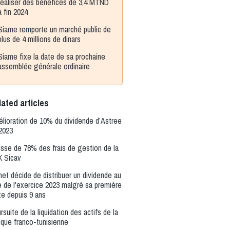
réaliser des bénéfices de 3,4 MTND
à fin 2024
Siame remporte un marché public de
plus de 4 millions de dinars
Siame fixe la date de sa prochaine
assemblée générale ordinaire
ated articles
lioration de 10% du dividende d’Astree
2023
sse de 78% des frais de gestion de la
 Sicav
net décide de distribuer un dividende au
re de l'exercice 2023 malgré sa première
te depuis 9 ans
rsuite de la liquidation des actifs de la
que franco-tunisienne