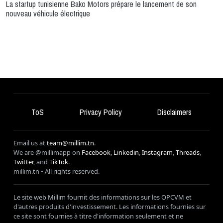
La startup tunisienne Bako Motors prépare le lancement de son
nouveau véhicule électrique
ToS
Privacy Policy
Disclaimers
Email us at
team@millim.tn
.
We are @millimapp on
Facebook
,
Linkedin
,
Instagram
,
Threads
,
Twitter
, and
TikTok
.
millim
.tn • All rights reserved.
Le site web Millim fournit des informations sur les OPCVM et
d'autres produits d'investissement. Les informations fournies sur
ce site sont fournies à titre d'information seulement et ne