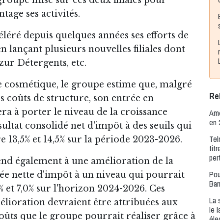
ntage ses activités.
éléré depuis quelques années ses efforts de
en lançant plusieurs nouvelles filiales dont
zur Détergents, etc.
 cosmétique, le groupe estime que, malgré
Rel
s coûts de structure, son entrée en
ra à porter le niveau de la croissance
Amé
en 
ltat consolidé net d'impôt à des seuils qui
Tel
e 13,5% et 14,5% sur la période 2023-2026.
tit
per
end également à une amélioration de la
Pou
e nette d'impôt à un niveau qui pourrait
Ban
% et 7,0% sur l'horizon 2024-2026. Ces
La 
élioration devraient être attribuées aux
le 
ûts que le groupe pourrait réaliser grâce à
éle