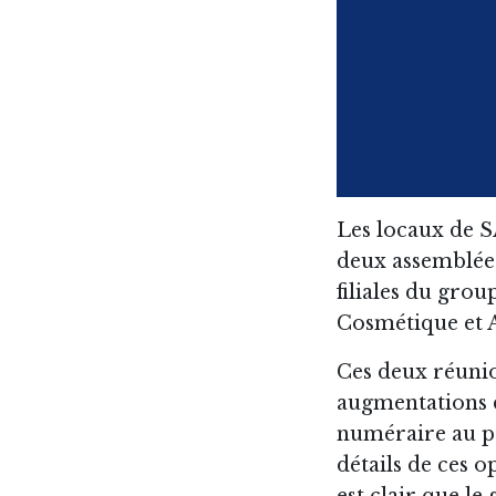
Les locaux de S
deux assemblée
filiales du gro
Cosmétique et A
Ces deux réunio
augmentations d
numéraire au pr
détails de ces o
est clair que le