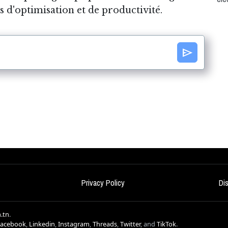
d'optimisation et de productivité.
send
Privacy Policy
Di
.tn
.
Facebook
,
Linkedin
,
Instagram
,
Threads
,
Twitter
, and
TikTok
.