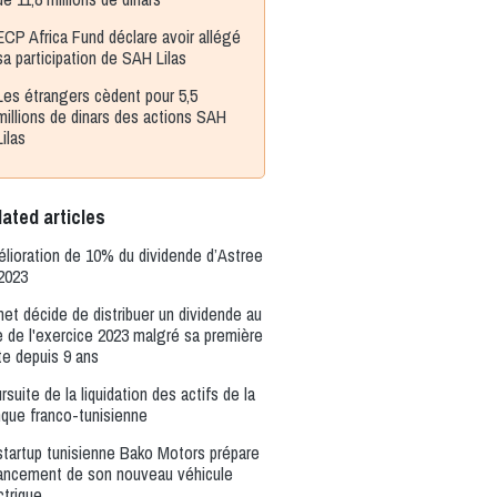
ECP Africa Fund déclare avoir allégé
sa participation de SAH Lilas
Les étrangers cèdent pour 5,5
millions de dinars des actions SAH
Lilas
ated articles
lioration de 10% du dividende d’Astree
2023
net décide de distribuer un dividende au
re de l'exercice 2023 malgré sa première
te depuis 9 ans
rsuite de la liquidation des actifs de la
que franco-tunisienne
startup tunisienne Bako Motors prépare
lancement de son nouveau véhicule
ctrique