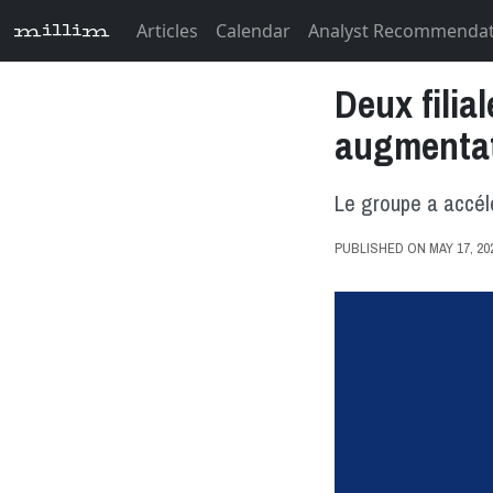
Articles
Calendar
Analyst Recommenda
millim
Deux filia
augmentat
Le groupe a accélé
PUBLISHED ON MAY 17, 2024