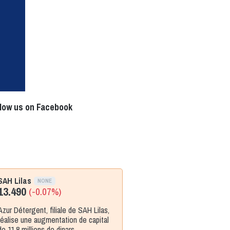
llow us on Facebook
SAH Lilas
NONE
13.490
(-0.07%)
Azur Détergent, filiale de SAH Lilas,
réalise une augmentation de capital
de 11,8 millions de dinars