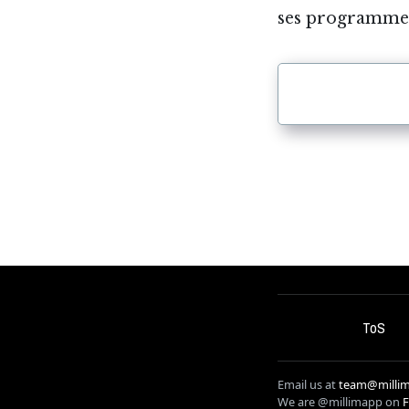
ses programmes 
ToS
Email us at
team@millim
We are @millimapp on