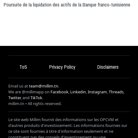
Poursuite de la liquidation des actifs de la Banque franco-tunisienne
ToS
Privacy Policy
Disclaimers
Email us at
team@millim.tn
.
We are @millimapp on
Facebook
,
Linkedin
,
Instagram
,
Threads
,
Twitter
, and
TikTok
.
millim
.tn • All rights reserved.
Le site web Millim fournit des informations sur les OPCVM et
d'autres produits d'investissement. Les informations fournies sur
ce site sont fournies à titre d'information seulement et ne
constituent pas des conseils d'investissement ou une